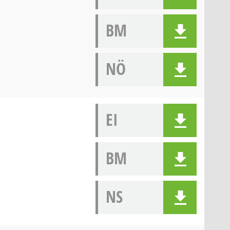
BM
NÖ
EI
BM
NS