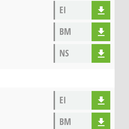
EI
BM
NS
EI
BM