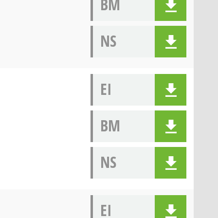
BM
NS
EI
BM
NS
EI