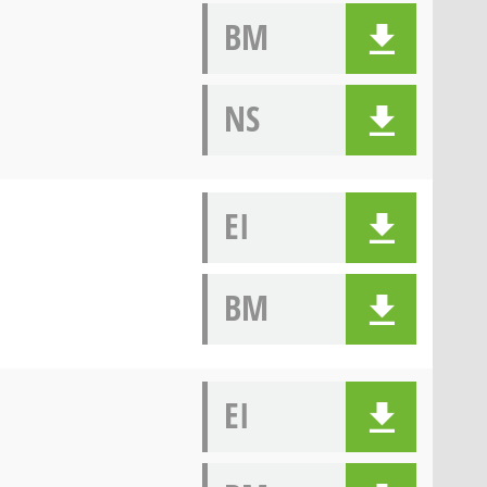
BM
NS
EI
BM
EI