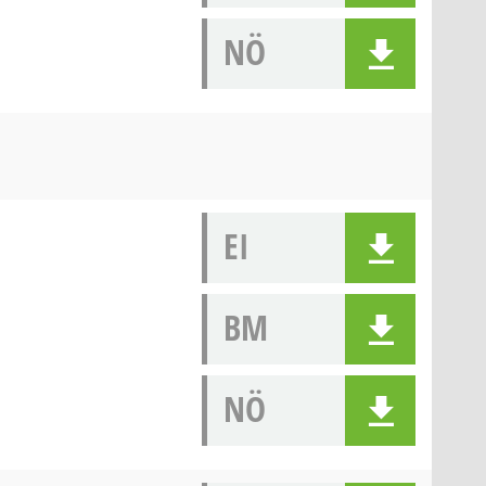
NÖ
EI
BM
NÖ