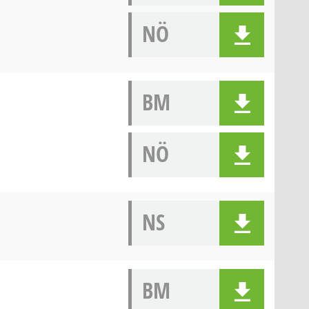
NÖ
BM
NÖ
NS
BM