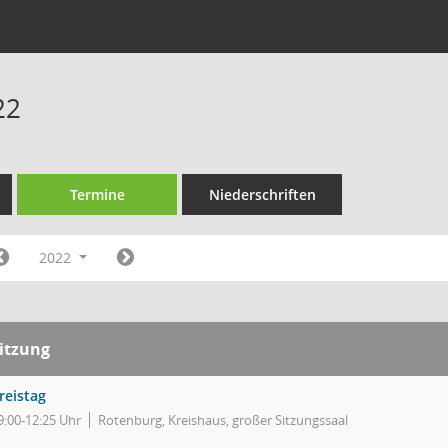
22
Termine
Niederschriften
2022
itzung
reistag
9:00-12:25 Uhr
Rotenburg, Kreishaus, großer Sitzungssaal