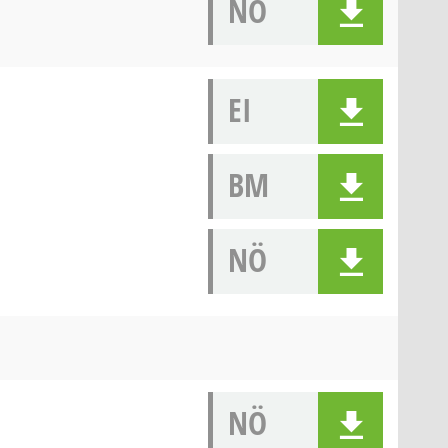
NÖ
EI
BM
NÖ
NÖ