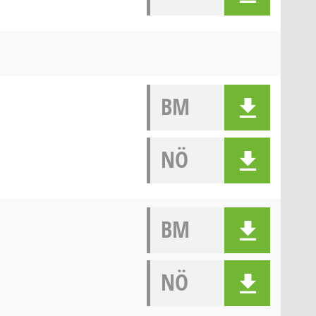
BM
NÖ
BM
NÖ