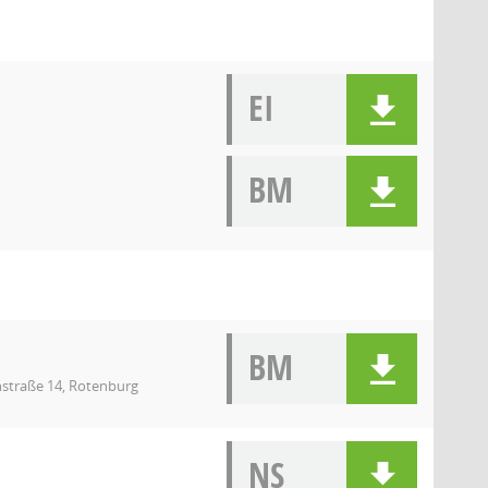
EI
BM
BM
nstraße 14, Rotenburg
NS