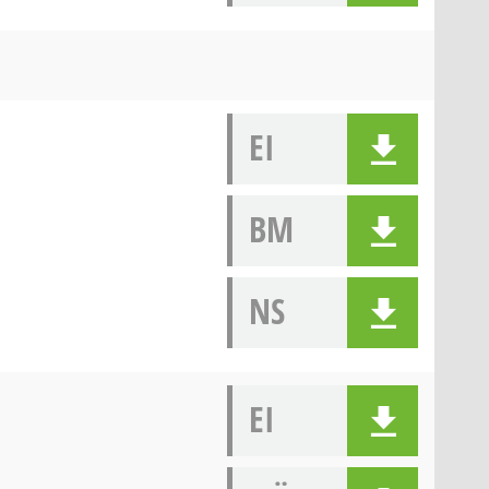
EI
BM
NS
EI