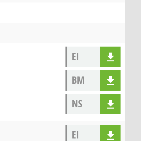
EI
BM
NS
EI