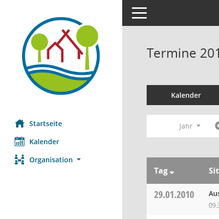
Toggle navigation
Termine 20
Kalender
Startseite
Jahr
Kalender
Organisation
Tag
Si
29.01.2010
Au
09: