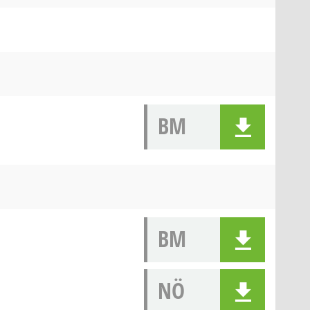
BM
BM
NÖ