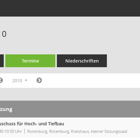
10
Termine
Niederschriften
2010
tzung
sschuss für Hoch- und Tiefbau
30-10:50 Uhr
Rotenburg, Rotenburg, Kreishaus, kleiner Sitzungssaal