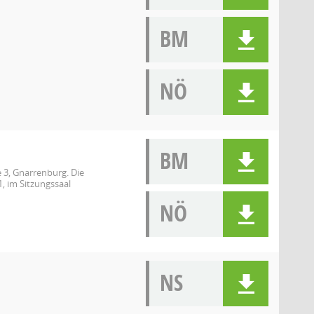
BM
NÖ
BM
 3, Gnarrenburg. Die
, im Sitzungssaal
NÖ
NS