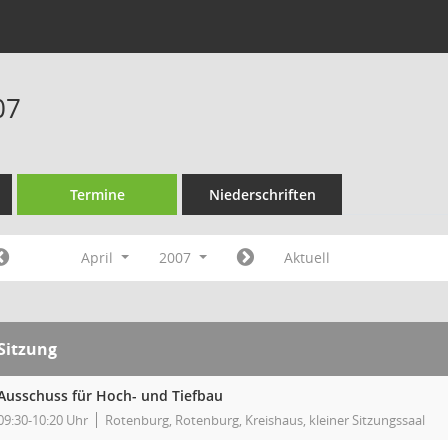
07
Termine
Niederschriften
April
2007
Aktuell
Sitzung
Ausschuss für Hoch- und Tiefbau
09:30-10:20 Uhr
Rotenburg, Rotenburg, Kreishaus, kleiner Sitzungssaal