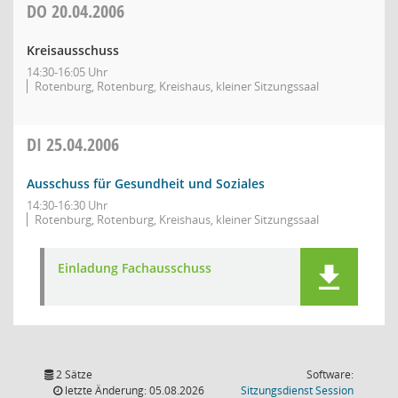
DO
20.04.2006
Kreisausschuss
14:30-16:05 Uhr
Rotenburg, Rotenburg, Kreishaus, kleiner Sitzungssaal
DI
25.04.2006
Ausschuss für Gesundheit und Soziales
14:30-16:30 Uhr
Rotenburg, Rotenburg, Kreishaus, kleiner Sitzungssaal
Einladung Fachausschuss
2 Sätze
Software:
(Wird in
letzte Änderung: 05.08.2026
Sitzungsdienst
Session