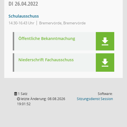
DI
26.04.2022
Schulausschuss
14:30-16:43 Uhr
Bremervörde, Bremervörde
Öffentliche Bekanntmachung
Niederschrift Fachausschuss
1 Satz
Software:
(Wird in
letzte Änderung: 08.08.2026
Sitzungsdienst
Session
19:01:52