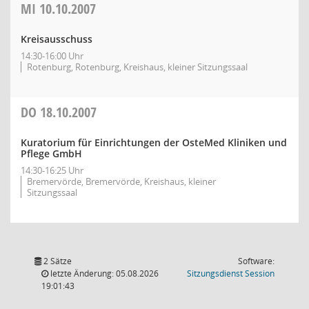
MI
10.10.2007
Kreisausschuss
14:30-16:00 Uhr
Rotenburg, Rotenburg, Kreishaus, kleiner Sitzungssaal
DO
18.10.2007
Kuratorium für Einrichtungen der OsteMed Kliniken und
Pflege GmbH
14:30-16:25 Uhr
Bremervörde, Bremervörde, Kreishaus, kleiner
Sitzungssaal
2 Sätze
Software:
(Wird in
letzte Änderung: 05.08.2026
Sitzungsdienst
Session
19:01:43