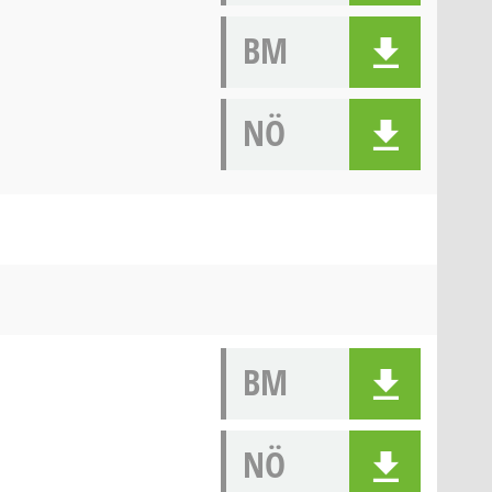
BM
NÖ
BM
NÖ