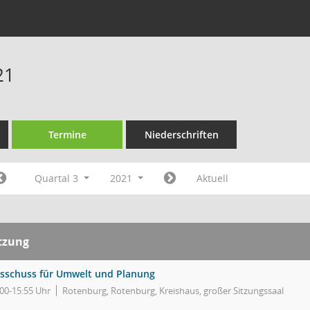
21
Termine
Niederschriften
Quartal 3
2021
Aktuell
tzung
sschuss für Umwelt und Planung
:00-15:55 Uhr
Rotenburg, Rotenburg, Kreishaus, großer Sitzungssaal