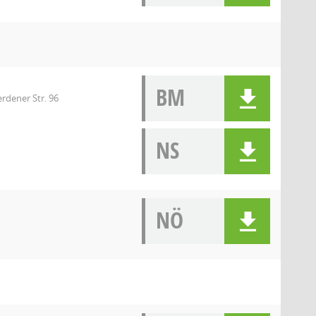
BM
rdener Str. 96
NS
NÖ