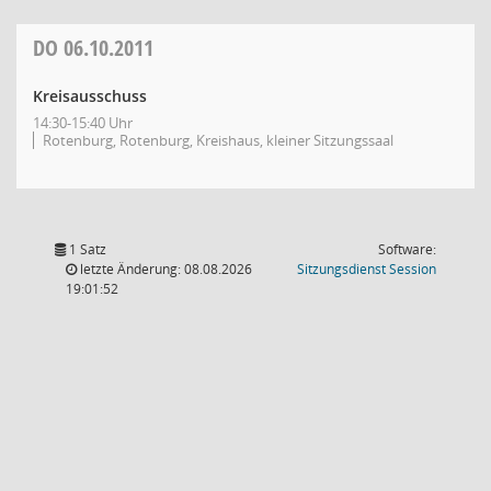
DO
06.10.2011
Kreisausschuss
14:30-15:40 Uhr
Rotenburg, Rotenburg, Kreishaus, kleiner Sitzungssaal
1 Satz
Software:
(Wird in
letzte Änderung: 08.08.2026
Sitzungsdienst
Session
19:01:52