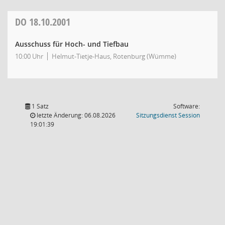
DO
18.10.2001
Ausschuss für Hoch- und Tiefbau
10:00 Uhr
Helmut-Tietje-Haus, Rotenburg (Wümme)
1 Satz
Software:
(Wird in
letzte Änderung: 06.08.2026
Sitzungsdienst
Session
19:01:39