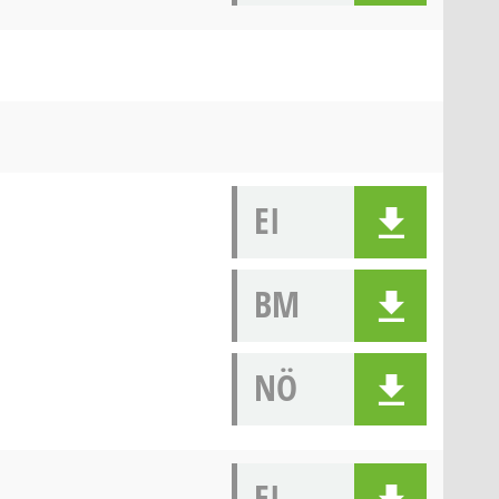
EI
BM
NÖ
EI