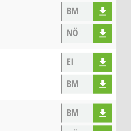
BM
NÖ
EI
BM
BM