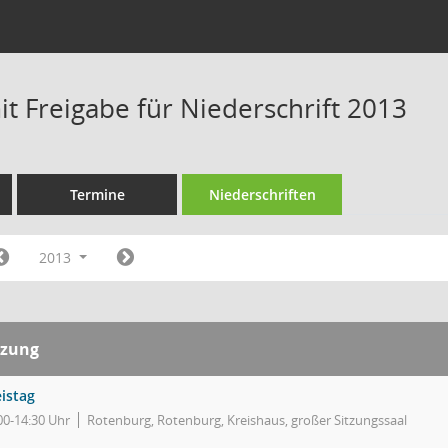
t Freigabe für Niederschrift 2013
Termine
Niederschriften
2013
tzung
istag
00-14:30 Uhr
Rotenburg, Rotenburg, Kreishaus, großer Sitzungssaal