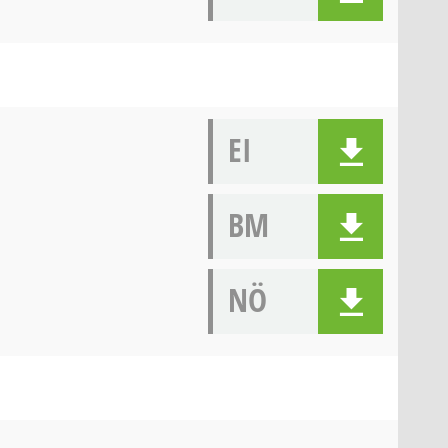
EI
BM
NÖ