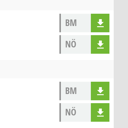
BM
NÖ
BM
NÖ