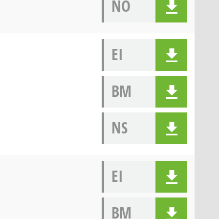
NÖ
EI
BM
NS
EI
BM