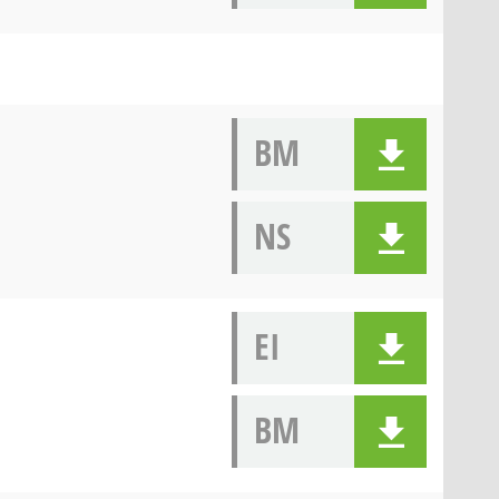
BM
NS
EI
BM