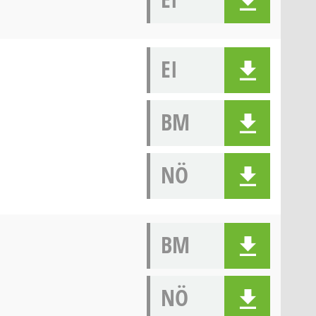
EI
BM
NÖ
BM
NÖ