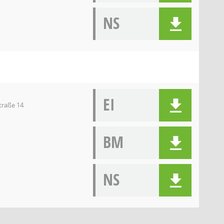
NS
EI
traße 14
BM
NS