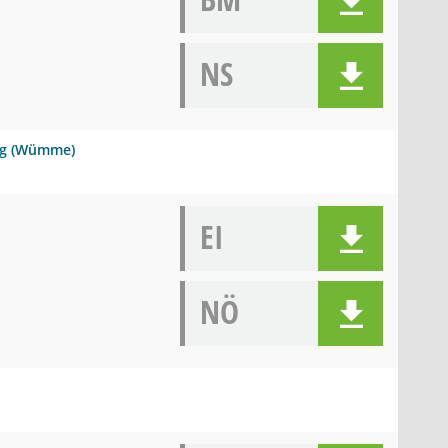
NS
urg (Wümme)
EI
NÖ