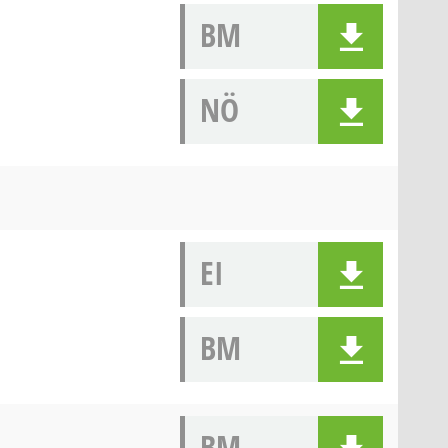
BM
NÖ
EI
BM
BM