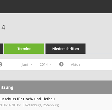
14
Termine
Niederschriften
Juni
2014
Aktuell
Sitzung
Ausschuss für Hoch- und Tiefbau
9:00-14:20 Uhr
Rotenburg, Rotenburg