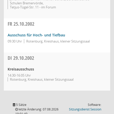
Schulen Bremervörde,
Tetjus-Tügel-Str. 11 - im Forum
FR
25.10.2002
Ausschuss für Hoch- und Tiefbau
09:30 Uhr
Rotenburg, Kreishaus, kleiner Sitzungssaal
DI
29.10.2002
Kreisausschuss
14:30-16:05 Uhr
Rotenburg, Kreishaus, kleiner Sitzungssaal
5 Sätze
Software:
(Wird in
letzte Änderung: 07.08.2026
Sitzungsdienst
Session
19:01:40