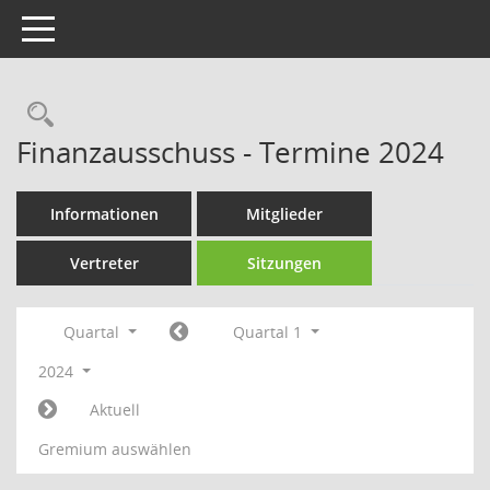
Toggle navigation
Rechercheauswahl
Finanzausschuss - Termine 2024
Informationen
Mitglieder
Vertreter
Sitzungen
Quartal
Quartal 1
2024
Aktuell
Gremium auswählen