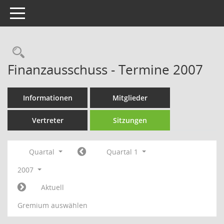
Toggle navigation
Rechercheauswahl
Finanzausschuss - Termine 2007
Informationen
Mitglieder
Vertreter
Sitzungen
Quartal
Quartal 1
2007
Aktuell
Gremium auswählen