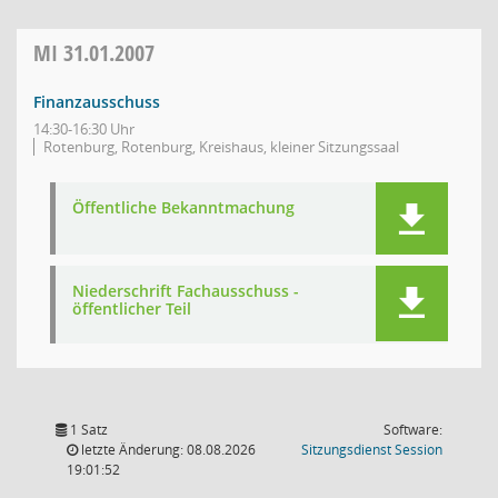
MI
31.01.2007
Finanzausschuss
14:30-16:30 Uhr
Rotenburg, Rotenburg, Kreishaus, kleiner Sitzungssaal
Öffentliche Bekanntmachung
Niederschrift Fachausschuss -
öffentlicher Teil
1 Satz
Software:
(Wird in
letzte Änderung: 08.08.2026
Sitzungsdienst
Session
19:01:52