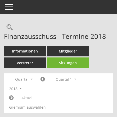
Toggle navigation
Rechercheauswahl
Finanzausschuss - Termine 2018
Informationen
Mitglieder
Vertreter
Sitzungen
Quartal
Quartal 1
2018
Aktuell
Gremium auswählen