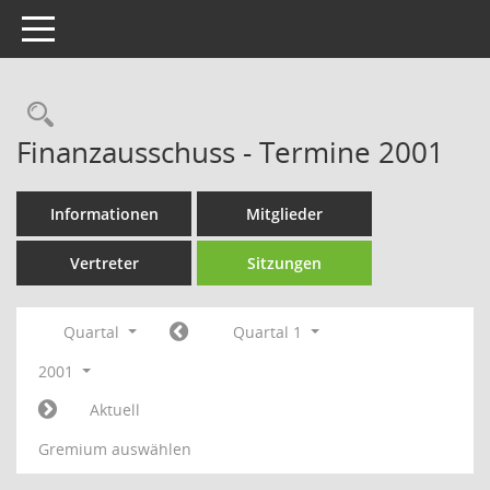
Toggle navigation
Rechercheauswahl
Finanzausschuss - Termine 2001
Informationen
Mitglieder
Vertreter
Sitzungen
Quartal
Quartal 1
2001
Aktuell
Gremium auswählen