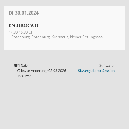
DI
30.01.2024
Kreisausschuss
14:30-15:30 Uhr
Rotenburg, Rotenburg, Kreishaus, kleiner Sitzungssaal
1 Satz
Software:
(Wird in
letzte Änderung: 08.08.2026
Sitzungsdienst
Session
19:01:52