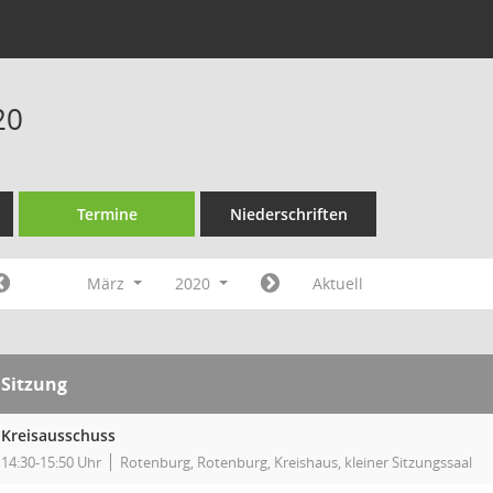
20
Termine
Niederschriften
März
2020
Aktuell
Sitzung
Kreisausschuss
14:30-15:50 Uhr
Rotenburg, Rotenburg, Kreishaus, kleiner Sitzungssaal