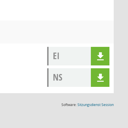
EI
NS
(Wird in
Software:
Sitzungsdienst
Session