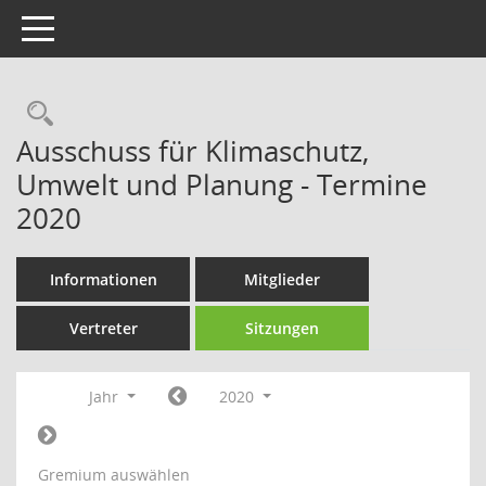
Toggle navigation
Rechercheauswahl
Ausschuss für Klimaschutz,
Umwelt und Planung - Termine
2020
Informationen
Mitglieder
Vertreter
Sitzungen
Jahr
2020
Gremium auswählen