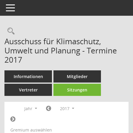
Toggle navigation
Rechercheauswahl
Ausschuss für Klimaschutz,
Umwelt und Planung - Termine
2017
Informationen
Mitglieder
Vertreter
Sitzungen
Jahr
2017
Gremium auswählen