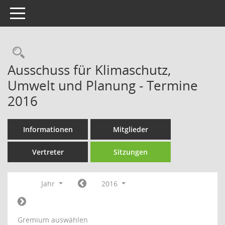
Toggle navigation
Rechercheauswahl
Ausschuss für Klimaschutz,
Umwelt und Planung - Termine
2016
Informationen
Mitglieder
Vertreter
Sitzungen
Jahr
2016
Gremium auswählen