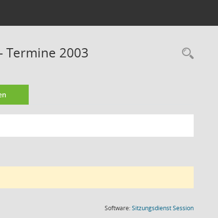
 - Termine 2003
Rec
en
(Wird in
Software:
Sitzungsdienst
Session