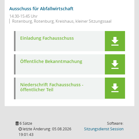
Ausschuss für Abfallwirtschaft
14:30-15:45 Uhr
Rotenburg, Rotenburg, Kreishaus, kleiner Sitzungssaal
Einladung Fachausschuss
Öffentliche Bekanntmachung
Niederschrift Fachausschuss -
öffentlicher Teil
6 Sätze
Software:
(Wird in
letzte Änderung: 05.08.2026
Sitzungsdienst
Session
19:01:43