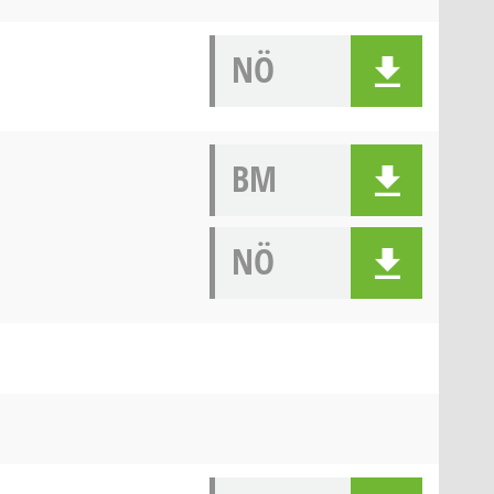
NÖ
BM
NÖ