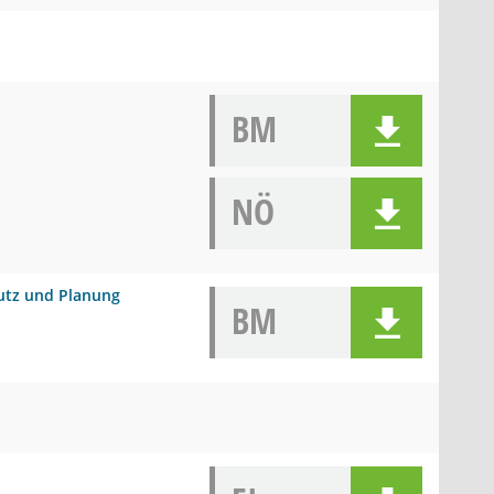
BM
NÖ
utz und Planung
BM