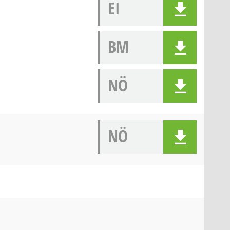
EI
BM
NÖ
NÖ