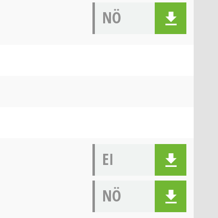
NÖ
EI
NÖ