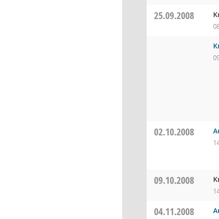
25.09.2008
K
0
K
0
02.10.2008
A
1
09.10.2008
K
1
04.11.2008
A