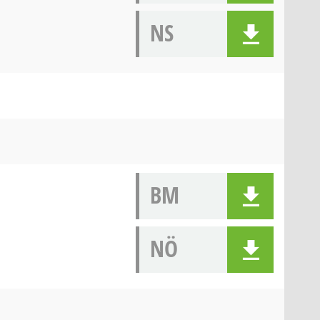
NS
BM
NÖ