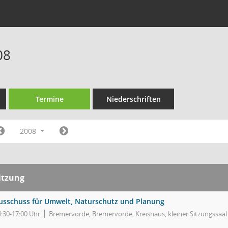
08
Termine
Niederschriften
2008
itzung
usschuss für Umwelt, Naturschutz und Planung
4:30-17:00 Uhr
Bremervörde, Bremervörde, Kreishaus, kleiner Sitzungssaal