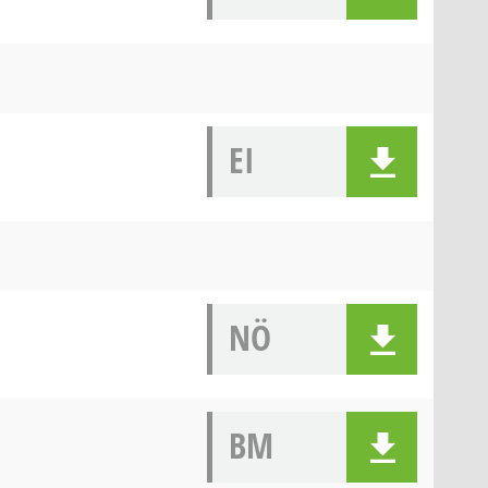
EI
NÖ
BM