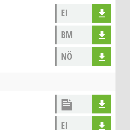
EI
BM
NÖ
EI