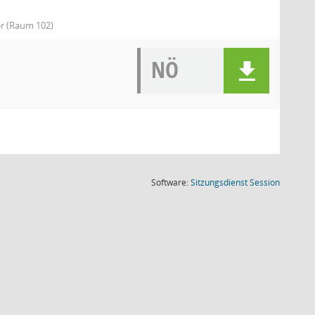
r (Raum 102)
NÖ
(Wird in
Software:
Sitzungsdienst
Session