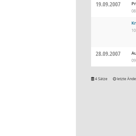
19.09.2007
P
08
Kr
10
28.09.2007
Au
09
4 Sätze
letzte Ände