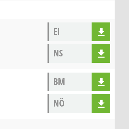
EI
NS
BM
NÖ