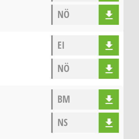
NÖ
EI
NÖ
BM
NS