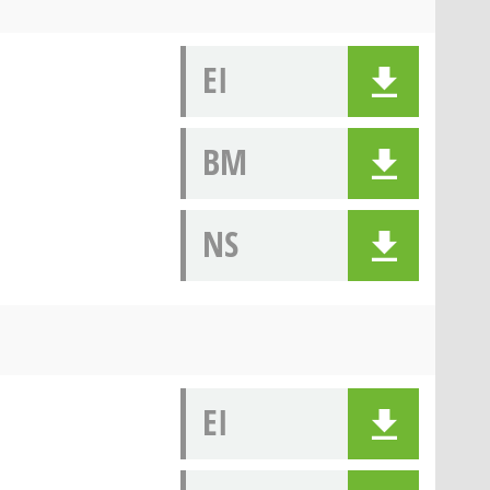
EI
BM
NS
EI