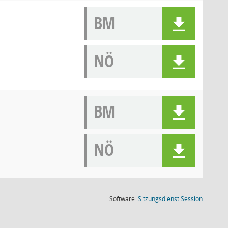
BM
NÖ
BM
NÖ
(Wird in
Software:
Sitzungsdienst
Session