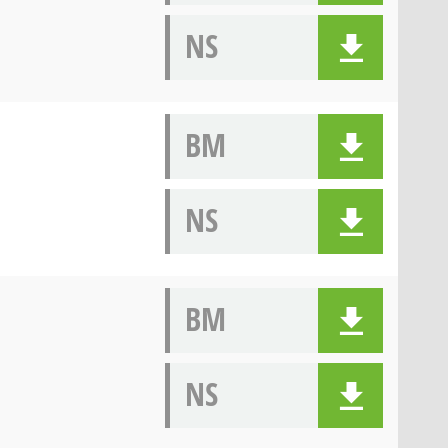
NS
BM
NS
BM
NS