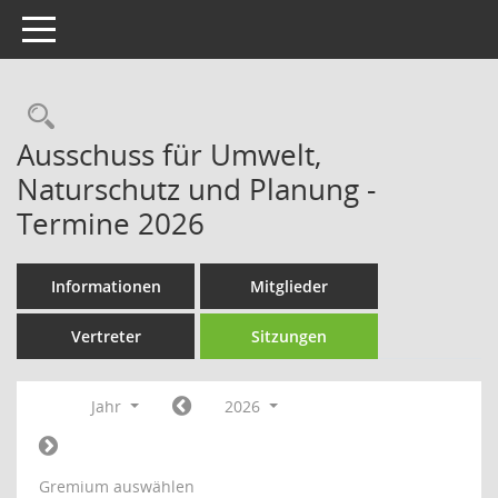
Toggle navigation
Rechercheauswahl
Ausschuss für Umwelt,
Naturschutz und Planung -
Termine 2026
Informationen
Mitglieder
Vertreter
Sitzungen
Jahr
2026
Gremium auswählen