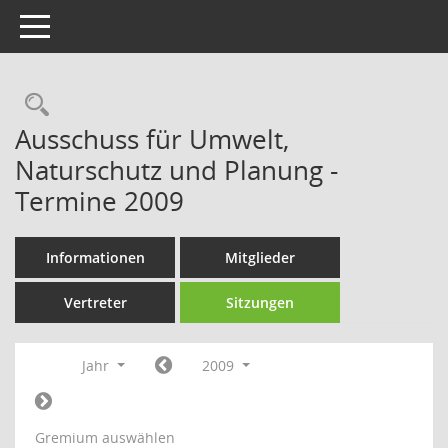
Toggle navigation
Rechercheauswahl
Ausschuss für Umwelt,
Naturschutz und Planung -
Termine 2009
Informationen
Mitglieder
Vertreter
Sitzungen
Jahr
2009
Gremium auswählen