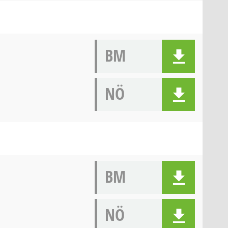
BM
NÖ
BM
NÖ