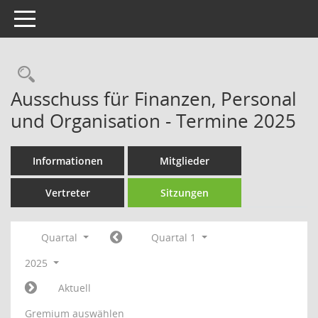
Toggle navigation
Rechercheauswahl
Ausschuss für Finanzen, Personal
und Organisation - Termine 2025
Informationen
Mitglieder
Vertreter
Sitzungen
Quartal
Quartal 1
2025
Aktuell
Gremium auswählen