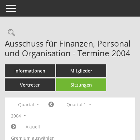
Toggle navigation
Rechercheauswahl
Ausschuss für Finanzen, Personal
und Organisation - Termine 2004
Informationen
Mitglieder
Vertreter
Sitzungen
Quartal
Quartal 1
2004
Aktuell
Gremium auswählen