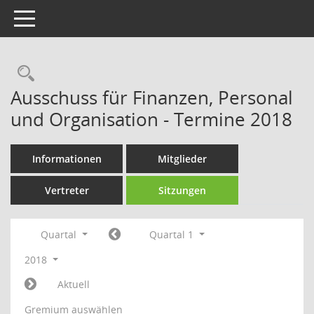
Toggle navigation
Rechercheauswahl
Ausschuss für Finanzen, Personal
und Organisation - Termine 2018
Informationen
Mitglieder
Vertreter
Sitzungen
Quartal
Quartal 1
2018
Aktuell
Gremium auswählen