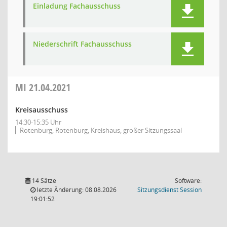
Einladung Fachausschuss
Niederschrift Fachausschuss
MI
21.04.2021
Kreisausschuss
14:30-15:35 Uhr
Rotenburg, Rotenburg, Kreishaus, großer Sitzungssaal
14 Sätze
Software:
(Wird in
letzte Änderung: 08.08.2026
Sitzungsdienst
Session
19:01:52