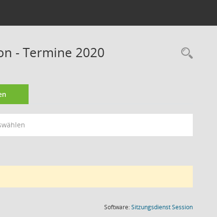
ion - Termine 2020
Rec
en
swählen
(Wird in
Software:
Sitzungsdienst
Session