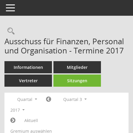
Toggle navigation
Rechercheauswahl
Ausschuss für Finanzen, Personal
und Organisation - Termine 2017
Informationen
Mitglieder
Vertreter
Sitzungen
Quartal
Quartal 3
2017
Aktuell
Gremium auswählen