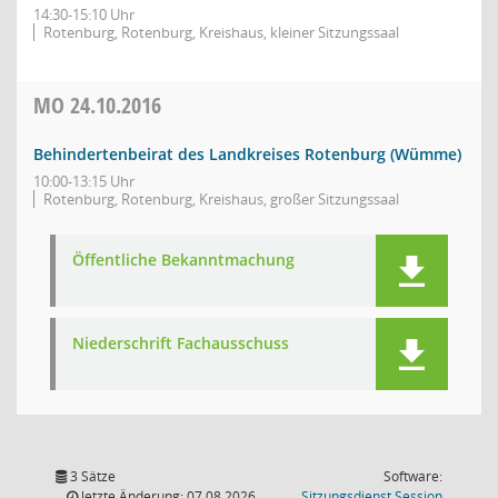
14:30-15:10 Uhr
Rotenburg, Rotenburg, Kreishaus, kleiner Sitzungssaal
MO
24.10.2016
Behindertenbeirat des Landkreises Rotenburg (Wümme)
10:00-13:15 Uhr
Rotenburg, Rotenburg, Kreishaus, großer Sitzungssaal
Öffentliche Bekanntmachung
Niederschrift Fachausschuss
3 Sätze
Software:
(Wird in
letzte Änderung: 07.08.2026
Sitzungsdienst
Session