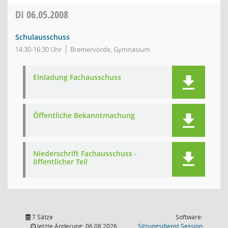
DI
06.05.2008
Schulausschuss
14:30-16:30 Uhr
Bremervörde, Gymnasium
Einladung Fachausschuss
Öffentliche Bekanntmachung
Niederschrift Fachausschuss -
öffentlicher Teil
7 Sätze
Software:
(Wird in
letzte Änderung: 06.08.2026
Sitzungsdienst
Session