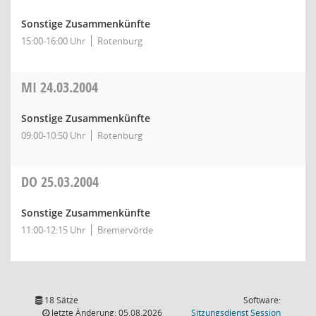
Sonstige Zusammenkünfte
15:00-16:00 Uhr
Rotenburg
MI
24.03.2004
Sonstige Zusammenkünfte
09:00-10:50 Uhr
Rotenburg
DO
25.03.2004
Sonstige Zusammenkünfte
11:00-12:15 Uhr
Bremervörde
18 Sätze
Software:
(Wird in
letzte Änderung: 05.08.2026
Sitzungsdienst
Session