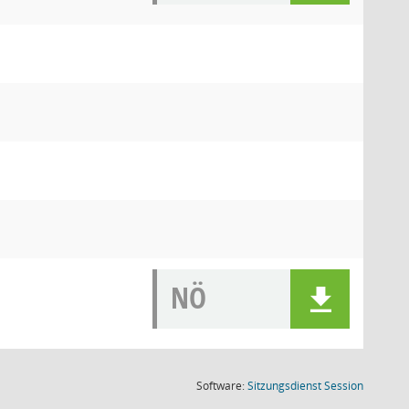
NÖ
(Wird in
Software:
Sitzungsdienst
Session