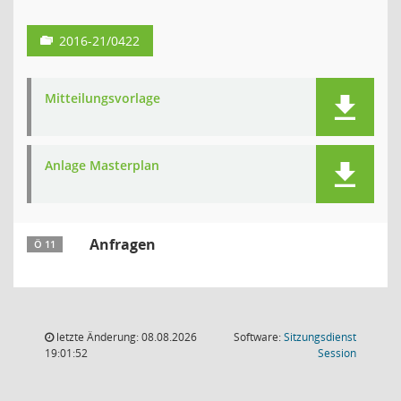
2016-21/0422
Mitteilungsvorlage
Anlage Masterplan
Anfragen
Ö 11
letzte Änderung: 08.08.2026
Software:
Sitzungsdienst
(Wird in
19:01:52
Session