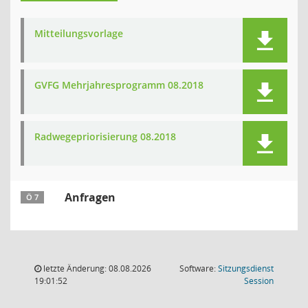
Mitteilungsvorlage
GVFG Mehrjahresprogramm 08.2018
Radwegepriorisierung 08.2018
Anfragen
Ö 7
letzte Änderung: 08.08.2026
Software:
Sitzungsdienst
(Wird in
19:01:52
Session