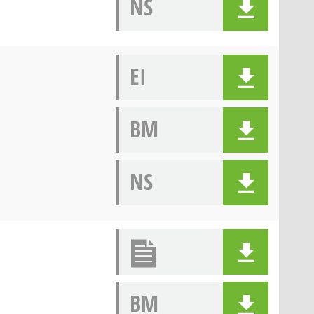
NS
EI
BM
NS
BM