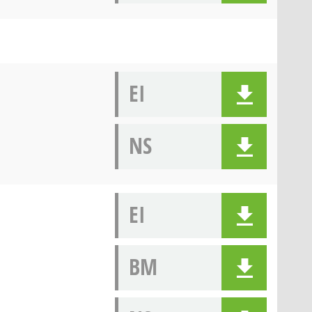
EI
NS
EI
BM