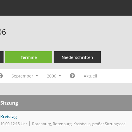
06
Termine
Niederschriften
September
2006
Aktuell
Sitzung
Kreistag
10:00-12:15 Uhr
Rotenburg, Rotenburg, Kreishaus, großer Sitzungssaal