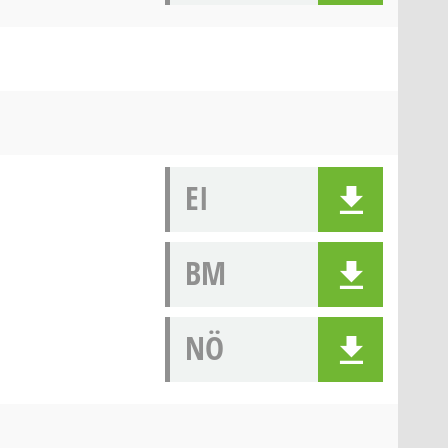
EI
BM
NÖ