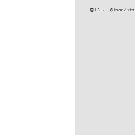
1 Satz
letzte Änder