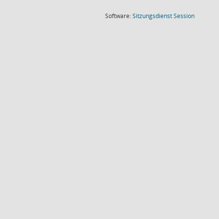
(Wird in
Software:
Sitzungsdienst
Session