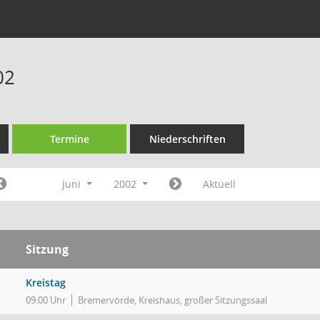
02
Termine
Niederschriften
Juni
2002
Aktuell
Sitzung
Kreistag
09:00 Uhr
Bremervörde, Kreishaus, großer Sitzungssaal