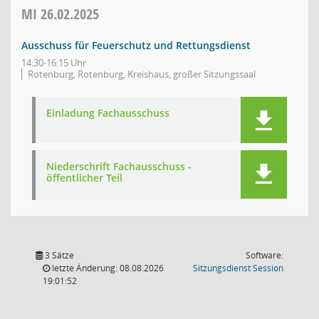
MI
26.02.2025
Ausschuss für Feuerschutz und Rettungsdienst
14:30-16:15 Uhr
Rotenburg, Rotenburg, Kreishaus, großer Sitzungssaal
Einladung Fachausschuss
Niederschrift Fachausschuss -
öffentlicher Teil
3 Sätze
Software:
(Wird in
letzte Änderung: 08.08.2026
Sitzungsdienst
Session
19:01:52