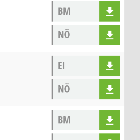
BM
NÖ
EI
NÖ
BM