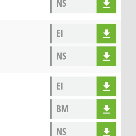
NS
EI
NS
EI
BM
NS