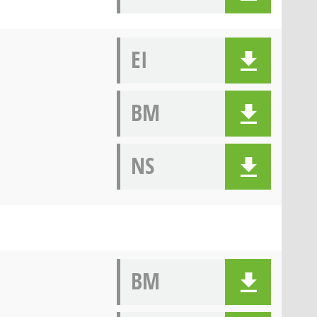
EI
BM
NS
BM