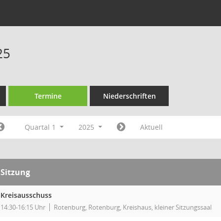
25
Termine
Niederschriften
Quartal 1
2025
Aktuell
Sitzung
Kreisausschuss
14:30-16:15 Uhr
Rotenburg, Rotenburg, Kreishaus, kleiner Sitzungssaal