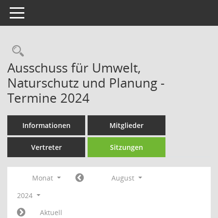
Toggle navigation
Rechercheauswahl
Ausschuss für Umwelt,
Naturschutz und Planung -
Termine 2024
Informationen
Mitglieder
Vertreter
Sitzungen
Monat
August
2024
Aktuell