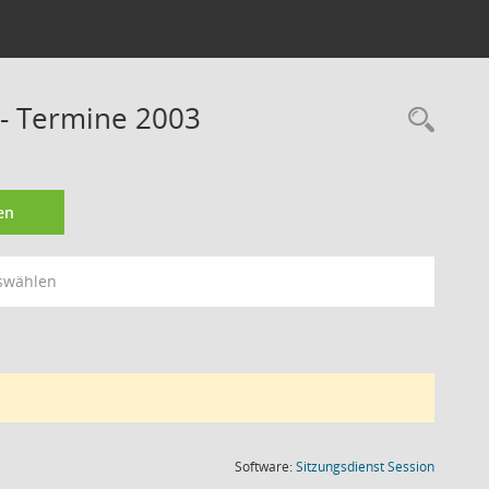
 - Termine 2003
Rec
en
swählen
(Wird in
Software:
Sitzungsdienst
Session